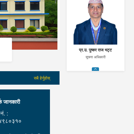
प्र.उ. पुष्कर राज भट्ट
सूचना अधिकारी
९८५१२८०२९९
सबै हेर्नुहोस्
forensic@nepalpolice.gov.n
p
र्क जानकारी
नं. :
४९८०३१०