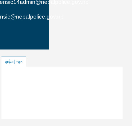
rensic14admin@nepalpolice.gov.np
ensic@nepalpolice.gov.np
हाईलाईटहरु