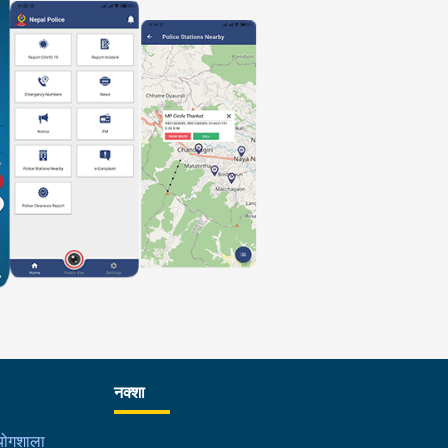
नक्शा
्रयोगशाला