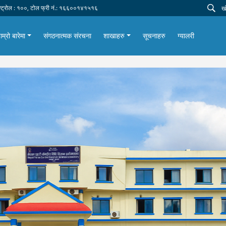
न्ट्रोल : १००, टोल फ्री नं.: १६६००१४१५१६
ाम्रो बारेमा
संगठनात्मक संरचना
शाखाहरु
सूचनाहरु
ग्यालरी